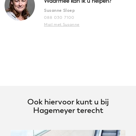
Waarmee kan ik u helpen?
Susanne Sloep
088 030 7100
Mail met Susanne
Ook hiervoor kunt u bij
Hagemeyer terecht