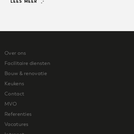
LEES MEER
Over ons
Facilitaire diensten
Bouw & renovatie
Keukens
Contact
MVO
Referenties
Vacatures