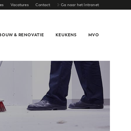
es
Vacatures
Contact
Ga naar het Intranet
BOUW & RENOVATIE
KEUKENS
MVO