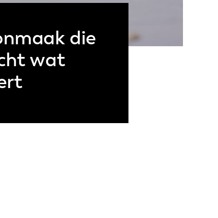
onmaak die
cht wat
ert