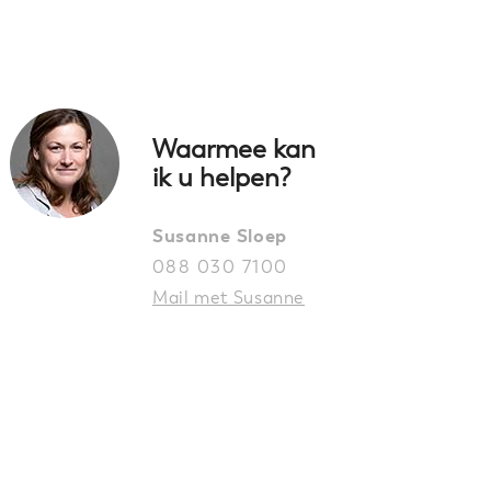
Waarmee kan
ik u helpen?
Susanne Sloep
088 030 7100
Mail met Susanne